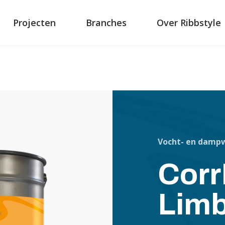
Projecten
Branches
Over Ribbstyle
Vocht- en damp
CorrF
Limb