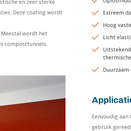
Oplosmidde
stische en zeer sterke
ties. Deze coating wordt
Extreem d
Hoog vaste
 Meestal wordt het
Licht elast
als composttunnels.
Uitstekend
thermische
Duurzaam e
Applicati
Eenvoudig aan 
gebruik gereed