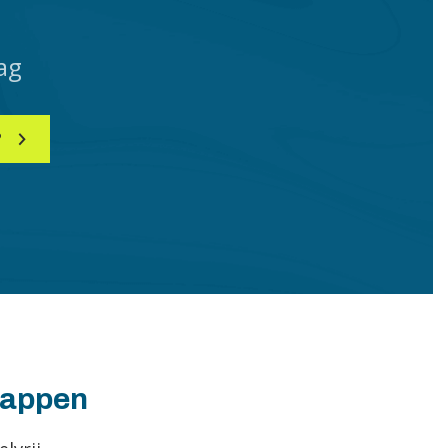
ag
?
happen