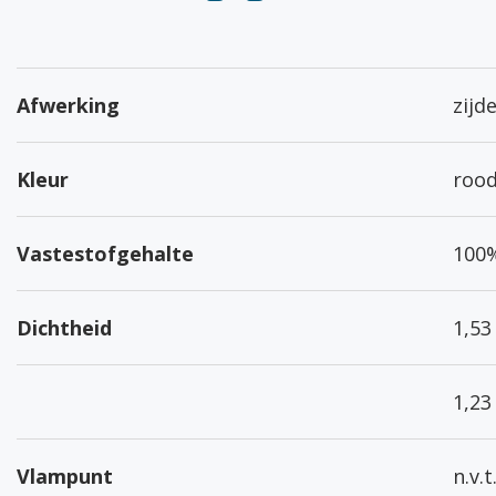
Afwerking
zijd
Kleur
rood
Vastestofgehalte
100
Dichtheid
1,53
1,23
Vlampunt
n.v.t