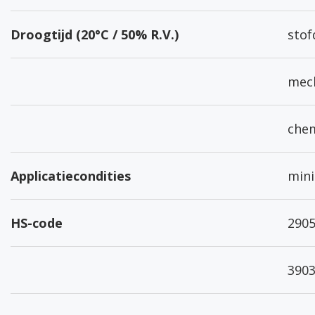
Droogtijd (20°C / 50% R.V.)
stof
mech
chem
Applicatiecondities
mini
HS-code
2905
3903