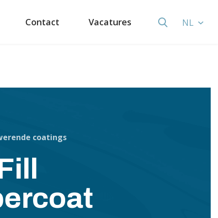
Contact
Vacatures
NL
werende coatings
ill
ercoat