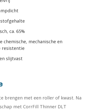
lvrij
ampdicht
stofgehalte
isch, ca. 65%
e chemische, mechanische en
 resistentie
n slijtvast
e
te brengen met een roller of kwast. Na
schap met CorrFill Thinner DLT