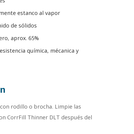
es
ente estanco al vapor
ido de sólidos
gero, aprox. 65%
esistencia química, mécanica y
ón
 con rodillo o brocha. Limpie las
on CorrFill Thinner DLT después del