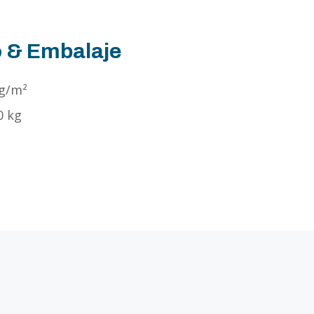
 & Embalaje
 g/m²
0 kg