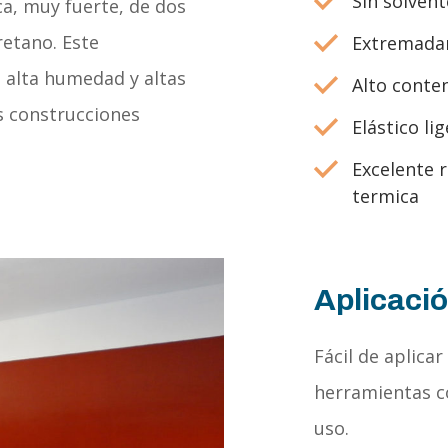
Sin solvent
ca, muy fuerte, de dos
etano. Este
Extremadam
 alta humedad y altas
Alto conten
s construcciones
Elástico li
Excelente r
termica
Aplicaci
Fácil de aplicar
herramientas c
uso.