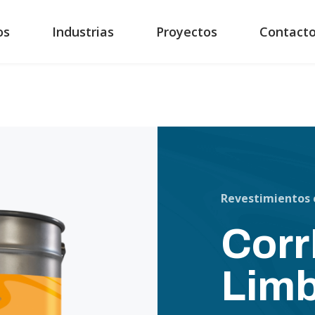
os
Industrias
Proyectos
Contact
Revestimientos 
CorrF
Limb