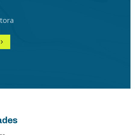
tora
ades