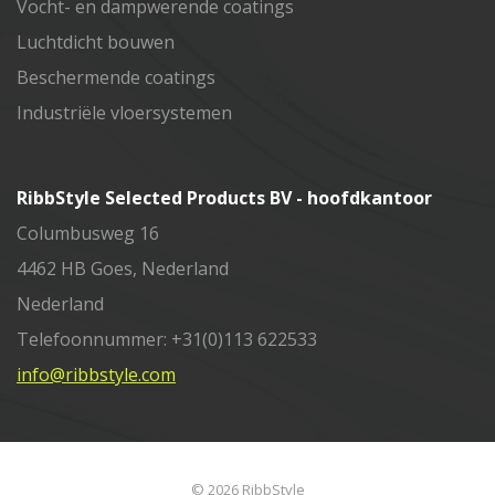
Vocht- en dampwerende coatings
Luchtdicht bouwen
Beschermende coatings
Industriële vloersystemen
RibbStyle Selected Products BV - hoofdkantoor
Columbusweg 16
4462 HB Goes, Nederland
Nederland
Telefoonnummer: +31(0)113 622533
info@ribbstyle.com
© 2026 RibbStyle