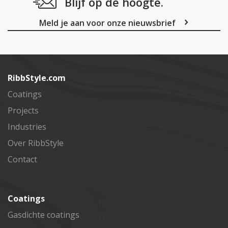
Blijf op de hoogte.
Meld je aan voor onze nieuwsbrief
Inschrijven
RibbStyle.com
Coatings
Projects
Industries
Over RibbStyle
Contact
Coatings
Gasdichte coatings